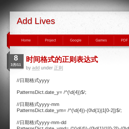
Add Lives
Home
Project
Google
Games
PDF
8
时间格式的正则表达式
3月/11
by
add
under
正则
//日期格式yyyy
PatternsDict.date_y= /^(\d{4})$/;
//日期格式yyyy-mm
PatternsDict.date_ym= /^(\d{4})-(0\d{1}|1[0-2])$/;
//日期格式yyyy-mm-dd
PatternsDict.date_ymd= /^(\d{4})-(0\d{1}|1[0-2])-(0\d{