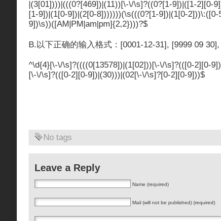
|(3[01])))|(((0?[469])|(11))[\-\/\s]?((0?[1-9])|([1-2][0-9
[1-9])|(1[0-9])|(2[0-8]))))))(\s(((0?[1-9])|(1[0-2]))\:([0-5
9])\s))([AM|PM|am|pm]{2,2})))?$
B.以下正确的输入格式：[0001-12-31], [9999 09 30], [
^\d{4}[\-\/\s]?((((0[13578])|(1[02]))[\-\/\s]?(([0-2][0-9])
[\-\/\s]?(([0-2][0-9])|(30)))|(02[\-\/\s]?[0-2][0-9]))$
No tags
Leave a Reply
Name (required)
Mail (will not be published) (required)