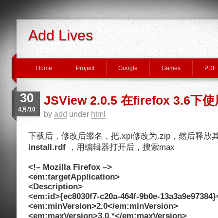
Add Lives
Home
Project
Google
Games
PDF
30
JSView 2.0.5 在firefox 3.6下
4月/10
by
add
under
html
下载后，修改后缀名，把.xpi修改为.zip，然后释
install.rdf
，用编辑器打开后，搜索max
<!– Mozilla Firefox –>
<em:targetApplication>
<Description>
<em:id>{ec8030f7-c20a-464f-9b0e-13a3a9e97384}
<em:minVersion>2.0</em:minVersion>
<em:maxVersion>3.0.*</em:maxVersion>