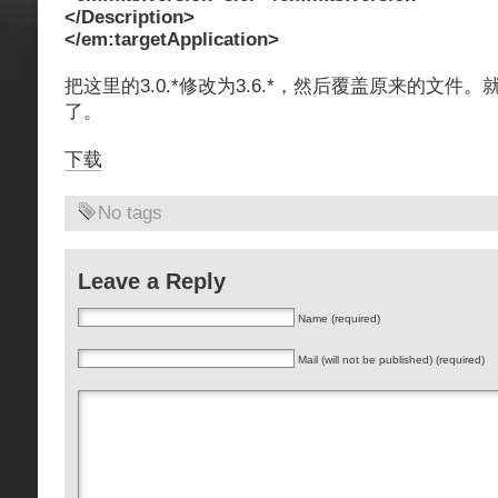
</Description>
</em:targetApplication>
把这里的3.0.*修改为3.6.*，然后覆盖原来的文件
了。
下载
No tags
Leave a Reply
Name (required)
Mail (will not be published) (required)